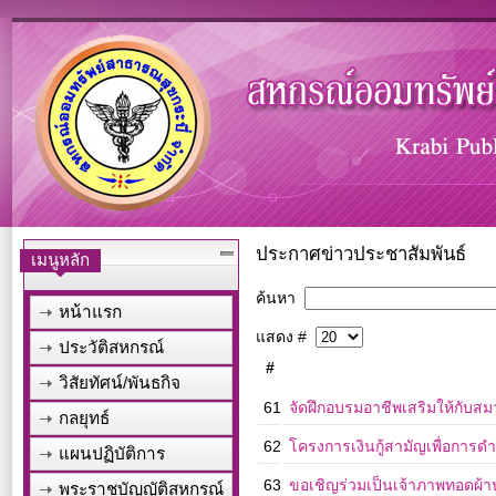
ประกาศข่าวประชาสัมพันธ์
เมนูหลัก
ค้นหา
หน้าแรก
แสดง #
ประวัติสหกรณ์
#
วิสัยทัศน์/พันธกิจ
61
จัดฝึกอบรมอาชีพเสริมให้กับสม
กลยุทธ์
62
โครงการเงินกู้สามัญเพื่อการด
แผนปฏิบัติการ
63
ขอเชิญร่วมเป็นเจ้าภาพทอดผ้าป
พระราชบัญญัติสหกรณ์