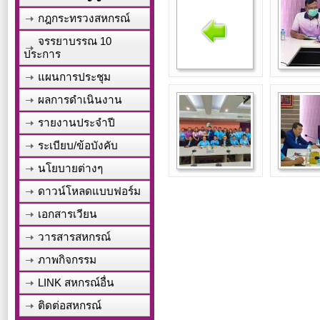
กฎกระทรวงสหกรณ์
จรรยาบรรณ 10
ประการ
แผนการประชุม
ผลการดำเนินงาน
รายงานประจำปี
ระเบียบ/ข้อบังคับ
นโยบายต่างๆ
ดาวน์โหลดแบบฟอร์ม
เอกสารเวียน
วารสารสหกรณ์
ภาพกิจกรรม
LINK สหกรณ์อื่น
ติดต่อสหกรณ์