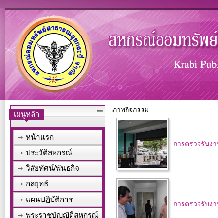
ภาพกิจกรรม
เมนูหลัก
หน้าแรก
การตรวจรับงาน
ประวัติสหกรณ์
วิสัยทัศน์/พันธกิจ
กลยุทธ์
แผนปฏิบัติการ
การตรวจรับงาน
พระราชบัญญัติสหกรณ์