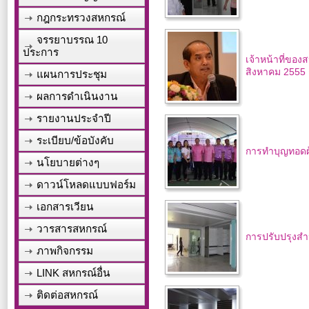
กฎกระทรวงสหกรณ์
จรรยาบรรณ 10
ประการ
เจ้าหน้าที่ขอ
สิงหาคม 2555
แผนการประชุม
ผลการดำเนินงาน
รายงานประจำปี
ระเบียบ/ข้อบังคับ
การทำบุญทอดผ้
นโยบายต่างๆ
ดาวน์โหลดแบบฟอร์ม
เอกสารเวียน
วารสารสหกรณ์
การปรับปรุงสำน
ภาพกิจกรรม
LINK สหกรณ์อื่น
ติดต่อสหกรณ์