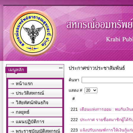
ประกาศข่าวประชาสัมพันธ์
เมนูหลัก
ค้นหา
หน้าแรก
แสดง #
ประวัติสหกรณ์
#
วิสัยทัศน์/พันธกิจ
221
เดือนแห่งการออม : พบกับเงิน
กลยุทธ์
222
ประกาศ รายชื่อสมาชิกผู้ได้
แผนปฏิบัติการ
223
แจ้งปรับเกณฑ์การให้เงินกู้
พระราชบัญญัติสหกรณ์