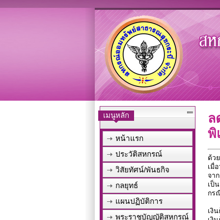
เมนูหลัก
ลด
พิ
หน้าแรก
ประวัติสหกรณ์
ด้ว
เมื่
วิสัยทัศน์/พันธกิจ
จาก
เป็
กลยุทธ์
กรณ
แผนปฏิบัติการ
เงิน
พระราชบัญญัติสหกรณ์
เงิน