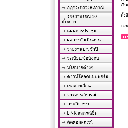
เงิน
กฎกระทรวงสหกรณ์
ทั้ง
จรรยาบรรณ 10
ประการ
เอ
แผนการประชุม
[ กลับหน้าหลัก ]
ผลการดำเนินงาน
รายงานประจำปี
ระเบียบ/ข้อบังคับ
นโยบายต่างๆ
ดาวน์โหลดแบบฟอร์ม
เอกสารเวียน
วารสารสหกรณ์
ภาพกิจกรรม
LINK สหกรณ์อื่น
ติดต่อสหกรณ์