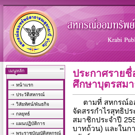
ประกาศรายชื่อ
เมนูหลัก
ศึกษาบุตรสมา
หน้าแรก
ประวัติสหกรณ์
ตามที่ สหกรณ์ออ
วิสัยทัศน์/พันธกิจ
จัดสรรกำไรสุทธิปร
กลยุทธ์
สมาชิกประจำปี 255
แผนปฏิบัติการ
บาทถ้วน) และในก
พระราชบัญญัติสหกรณ์