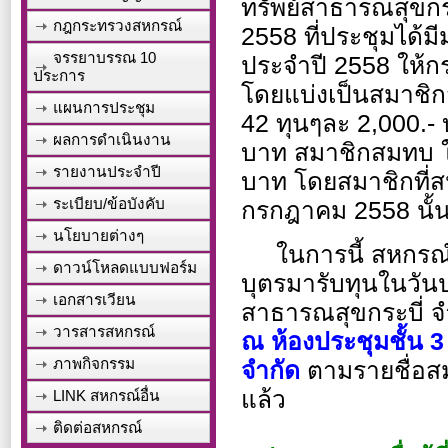
ทรัพย์สาธารณสุขกระบี
กฎกระทรวงสหกรณ์
2558 ที่ประชุมได้ม
จรรยาบรรณ 10
ประจำปี 2558 ให้
ประการ
โดยแบ่งเป็นสมาชิก
แผนการประชุม
42 ทุนๆละ 2,000.-
ผลการดำเนินงาน
บาท สมาชิกสมทบ ใ
รายงานประจำปี
บาท โดยสมาชิกที่ส
ระเบียบ/ข้อบังคับ
กรกฎาคม 2558 นั้
นโยบายต่างๆ
ในการนี้ สหกรณ์ฯ
ดาวน์โหลดแบบฟอร์ม
บุตรมารับทุนในวั
เอกสารเวียน
สาธารณสุขกระบี่ จ
วารสารสหกรณ์
ณ ห้องประชุมชั้น 
ภาพกิจกรรม
จำกัด
ตามรายชื่อสม
แล้ว
LINK สหกรณ์อื่น
ติดต่อสหกรณ์